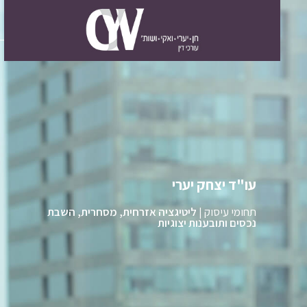
עו"ד יצחק יערי
תחומי עיסוק |
ליטיגציה אזרחית, מסחרית, השבת
נכסים ותובענות יצוגיות