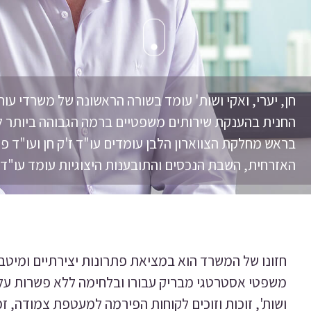
חן, יערי, ואקי ושות' עומד בשורה הראשונה של משרדי עור
החנית בהענקת שירותים משפטיים ברמה הגבוהה ביותר ל
בראש מחלקת הצווארון הלבן עומדים עו"ד ז'ק חן ועו"ד פר
האזרחית, השבת הנכסים והתובענות היצוגיות עומד עו"ד י
חזונו של המשרד הוא במציאת פתרונות יצירתיים ומיטבי
משפטי אסטרטגי מבריק עבורו ובלחימה ללא פשרות על זכ
ושות', זוכות וזוכים לקוחות הפירמה למעטפת צמודה, זמ