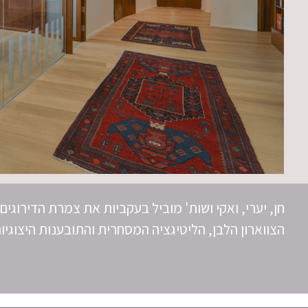
חן, יערי, ואקי ושות' מוביל בעקביות את צמרת הדירוגים
הצווארון הלבן, הליטיגציה המסחרית והתובענות היצוגיות